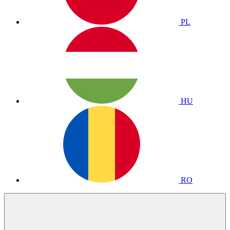
PL
HU
RO