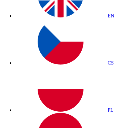
EN
CS
PL