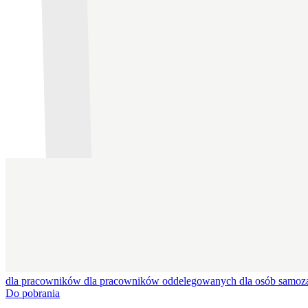
dla pracowników
dla pracowników oddelegowanych
dla osób samoz
Do pobrania