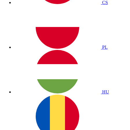
CS
PL
HU