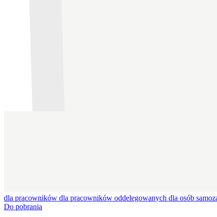
dla pracowników
dla pracowników oddelegowanych
dla osób samoz
Do pobrania