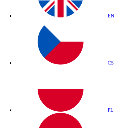
EN
CS
PL