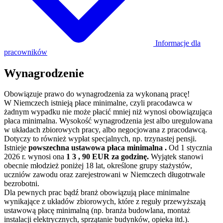
Informacje dla
pracowników
Wynagrodzenie
Obowiązuje prawo do wynagrodzenia za wykonaną pracę!
W Niemczech istnieją płace minimalne, czyli pracodawca w
żadnym wypadku nie może płacić mniej niż wynosi obowiązująca
płaca minimalna. Wysokość wynagrodzenia jest albo uregulowana
w układach zbiorowych pracy, albo negocjowana z pracodawcą.
Dotyczy to również wypłat specjalnych, np. trzynastej pensji.
Istnieje
powszechna ustawowa płaca minimalna .
Od 1 stycznia
2026 r. wynosi ona
1 3 , 90 EUR za godzinę.
Wyjątek stanowi
obecnie młodzież poniżej 18 lat, określone grupy stażystów,
uczniów zawodu oraz zarejestrowani w Niemczech długotrwale
bezrobotni.
Dla pewnych prac bądź branż obowiązują płace minimalne
wynikające z układów zbiorowych, które z reguły przewyższają
ustawową płacę minimalną (np. branża budowlana, montaż
instalacji elektrycznych, sprzątanie budynków, opieka itd.).