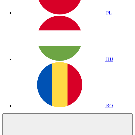
PL
HU
RO