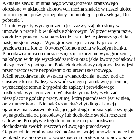
Aktualne stawki minimalnego wynagrodzenia branżowego
określone w układach zbiorowych można znaleźć w naszej ulotce
informacyjnej poświęconej płacy minimalnej – patrz sekcja „Do
pobrania”.
Termin wypłaty wynagrodzenia jest zazwyczaj określony w
umowie o pracę lub w układzie zbiorowym. W przeciwnym razie,
zgodnie z prawem, wynagrodzenie jest należne pierwszego dnia
następnego miesiąca. Wynagrodzenie jest z reguły płacone
przelewem na konto. Otworzyć konto można w każdym banku.
Pracodawca musi co miesiąc wręczać rozliczenie wynagrodzenia,
na którym widnieje wysokość zarobku oraz jakie kwoty podatków i
ubezpieczeń są potrącane. Podatek dochodowy odprowadzany jest
przez pracodawcę bezpośrednio do urzędu skarbowego.
Jeżeli pracodawca nie wypłaca wynagrodzenia, należy podjąć
stosowne kroki. Należy wezwać swojego pracodawcę pisemnie,
wyznaczając termin 2 tygodni do zapłaty i prawidłowego
rozliczenia wynagrodzenia. W piśmie tym należy wykazać
niezapłacone godziny pracy, sumę, którą pracodawca jest winien,
oraz numer konta. Nie należy zwlekać zbyt długo. Istnieją
ograniczenia czasowe określające, jak długo można żądać swojego
wynagrodzenia od pracodawcy lub dochodzić swoich roszczeń
sądownie. Po upływie tego terminu nie ma już możliwości
dochodzenia swoich roszczeń od swojego pracodawcy.
Odpowiednie terminy znaleźć można w swojej umowie o pracę lub
w układzie zbiorowym obowiązującym dla stosunku pracy oraz w