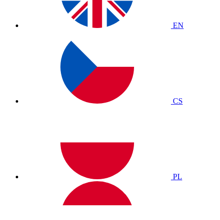
EN
CS
PL