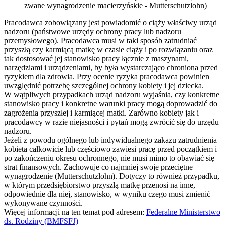
zwane wynagrodzenie macierzyńskie - Mutterschutzlohn)
Pracodawca zobowiązany jest powiadomić o ciąży właściwy urząd
nadzoru (państwowe urzędy ochrony pracy lub nadzoru
przemysłowego). Pracodawca musi w taki sposób zatrudniać
przyszłą czy karmiącą matkę w czasie ciąży i po rozwiązaniu oraz
tak dostosować jej stanowisko pracy łącznie z maszynami,
narzędziami i urządzeniami, by była wystarczająco chroniona przed
ryzykiem dla zdrowia. Przy ocenie ryzyka pracodawca powinien
uwzględnić potrzebę szczególnej ochrony kobiety i jej dziecka.
W wątpliwych przypadkach urząd nadzoru wyjaśnia, czy konkretne
stanowisko pracy i konkretne warunki pracy mogą doprowadzić do
zagrożenia przyszłej i karmiącej matki. Zarówno kobiety jak i
pracodawcy w razie niejasności i pytań mogą zwrócić się do urzędu
nadzoru.
Jeżeli z powodu ogólnego lub indywidualnego zakazu zatrudnienia
kobieta całkowicie lub częściowo zawiesi pracę przed początkiem i
po zakończeniu okresu ochronnego, nie musi mimo to obawiać się
strat finansowych. Zachowuje co najmniej swoje przeciętne
wynagrodzenie (Mutterschutzlohn). Dotyczy to również przypadku,
w którym przedsiębiorstwo przyszłą matkę przenosi na inne,
odpowiednie dla niej, stanowisko, w wyniku czego musi zmienić
wykonywane czynności.
Więcej informacji na ten temat pod adresem:
Federalne Ministerstwo
ds. Rodziny (BMFSFJ)