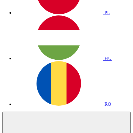
PL
HU
RO