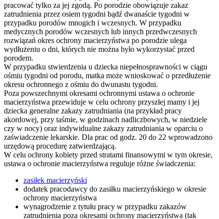
pracować tylko za jej zgodą. Po porodzie obowiązuje zakaz
zatrudnienia przez osiem tygodni bądź dwanaście tygodni w
przypadku porodów mnogich i wczesnych. W przypadku
medycznych porodów wczesnych lub innych przedwczesnych
rozwiązań okres ochrony macierzyństwa po porodzie ulega
wydłużeniu o dni, których nie można było wykorzystać przed
porodem.
W przypadku stwierdzenia u dziecka niepełnosprawności w ciągu
ośmiu tygodni od porodu, matka może wnioskować o przedłużenie
okresu ochronnego z ośmiu do dwunastu tygodni.
Poza powszechnymi okresami ochronnymi ustawa o ochronie
macierzyństwa przewiduje w celu ochrony przyszłej mamy i jej
dziecka generalne zakazy zatrudniania (na przykład pracy
akordowej, przy taśmie, w godzinach nadliczbowych, w niedziele
czy w nocy) oraz indywidualne zakazy zatrudniania w oparciu o
zaświadczenie lekarskie. Dla prac od godz. 20 do 22 wprowadzono
urzędową procedurę zatwierdzającą.
W celu ochrony kobiety przed stratami finansowymi w tym okresie,
ustawa o ochronie macierzyństwa reguluje różne świadczenia:
zasiłek macierzyński
dodatek pracodawcy do zasiłku macierzyńskiego w okresie
ochrony macierzyństwa
wynagrodzenie z tytułu pracy w przypadku zakazów
zatrudnienia poza okresami ochrony macierzyństwa (tak