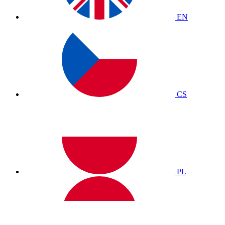
EN
CS
PL