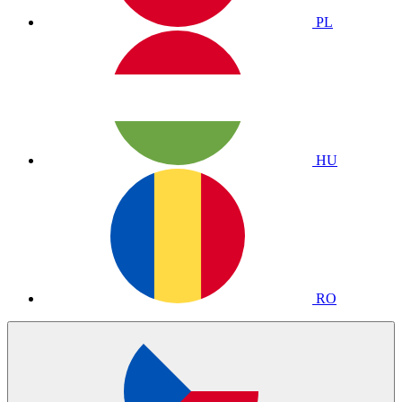
PL
HU
RO