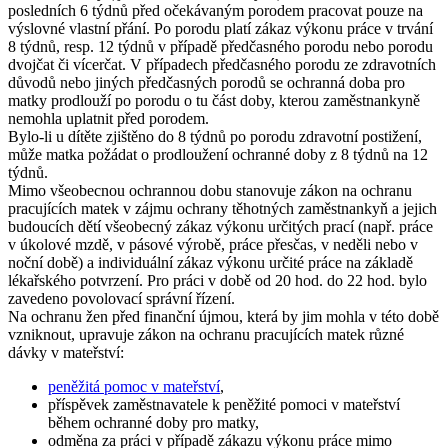
posledních 6 týdnů před očekávaným porodem pracovat pouze na
výslovné vlastní přání. Po porodu platí zákaz výkonu práce v trvání
8 týdnů, resp. 12 týdnů v případě předčasného porodu nebo porodu
dvojčat či vícerčat. V případech předčasného porodu ze zdravotních
důvodů nebo jiných předčasných porodů se ochranná doba pro
matky prodlouží po porodu o tu část doby, kterou zaměstnankyně
nemohla uplatnit před porodem.
Bylo-li u dítěte zjištěno do 8 týdnů po porodu zdravotní postižení,
může matka požádat o prodloužení ochranné doby z 8 týdnů na 12
týdnů.
Mimo všeobecnou ochrannou dobu stanovuje zákon na ochranu
pracujících matek v zájmu ochrany těhotných zaměstnankyň a jejich
budoucích dětí všeobecný zákaz výkonu určitých prací (např. práce
v úkolové mzdě, v pásové výrobě, práce přesčas, v neděli nebo v
noční době) a individuální zákaz výkonu určité práce na základě
lékařského potvrzení. Pro práci v době od 20 hod. do 22 hod. bylo
zavedeno povolovací správní řízení.
Na ochranu žen před finanční újmou, která by jim mohla v této době
vzniknout, upravuje zákon na ochranu pracujících matek různé
dávky v mateřství:
peněžitá pomoc v mateřství
,
příspěvek zaměstnavatele k peněžité pomoci v mateřství
během ochranné doby pro matky,
odměna za práci v případě zákazu výkonu práce mimo