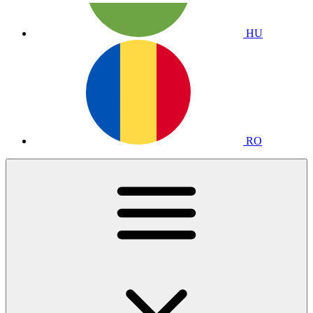
HU
RO