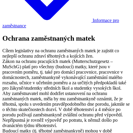
Informace pro
zaměstnance
Ochrana zaměstnaných matek
Cílem legislativy na ochranu zaměstnaných matek je zajistit co
nejlepší ochranu zdraví těhotných a kojících žen.
Zákon na ochranu pracujících matek (Mutterschutzgesetz –
MuSchG) platí pro všechny (budoucí) matky, které jsou v
pracovním poměru, tj. také pro domácí pracovnice, pracovnice v
domácnostech, zaměstnankyně vykonávající zaměstnání malého
rozsahu, učnice v učebním poměru a za určitých předpokladů také
pro žákyně/studentky středních škol a studentky vysokých škol.
Aby zaměstnavatel mohl dodržet ustanovení na ochranu
zaměstnaných matek, měla by mu zaměstnankyně oznámit, že je
těhotná, spolu s uvedením pravděpodobného dne porodu, jakmile se
o těchto skutečnostech dozví. V době těhotenství a 4 měsíce po
porodu požívají zaměstnankyně zvláštní ochranu před výpovědí.
Nepřípustná je rovněž výpověď po potratu, k němuž došlo po
dvanáctém týdnu těhotenství.
Budoucí matky (tj. těhotné zaměstnankyně) mohou v době