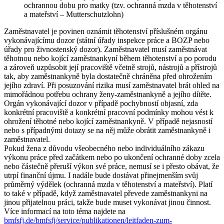
ochrannou dobu pro matky (tzv. ochranná mzda v těhotenství
a mateřství – Mutterschutzlohn)
Zaměstnavatel je povinen oznámit těhotenství příslušném orgánu
vykonávajícímu dozor (státní úřady inspekce práce a BOZP nebo
úřady pro živnostenský dozor). Zaměstnavatel musí zaměstnávat
těhotnou nebo kojící zaměstnankyní během těhotenství a po porodu
a zároveň uzpůsobit její pracoviště včetně strojů, nástrojů a přístrojů
tak, aby zaměstnankyně byla dostatečně chráněna před ohrožením
jejího zdraví. Při posuzování rizika musí zaměstnavatel brát ohled na
mimořádnou potřebu ochrany ženy-zaměstnankyně a jejího dítěte.
Orgán vykonávající dozor v případě pochybností objasní, zda
konkrétní pracoviště a konkrétní pracovní podmínky mohou vést k
ohrožení těhotné nebo kojící zaměstnankyně. V případě nejasností
nebo s případnými dotazy se na něj může obrátit zaměstnankyně i
zaměstnavatel.
Pokud žena z důvodu všeobecného nebo individuálního zákazu
výkonu práce před začátkem nebo po ukončení ochranné doby zcela
nebo částečně přeruší výkon své práce, nemusí se i přesto obávat, že
utrpí finanční újmu. I nadále bude dostávat přinejmenším svůj
průměrný výdělek (ochranná mzda v těhotenství a mateřství). Platí
to také v případě, když zaměstnavatel převede zaměstnankyni na
jinou přijatelnou práci, takže bude muset vykonávat jinou činnost.
Více informací na toto téma najdete na
bmfsfj.de/bmfsfj/service/publikationen/leitfaden-zum-