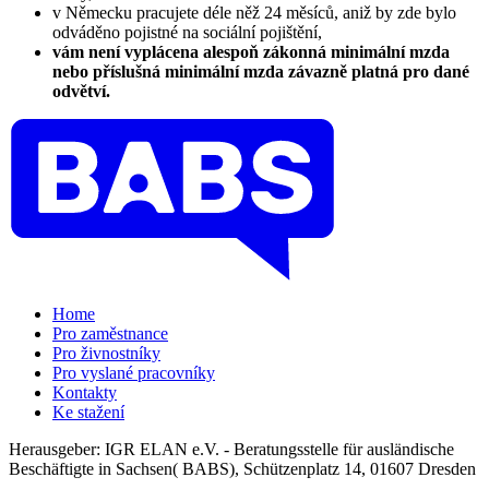
v Německu pracujete déle něž 24 měsíců, aniž by zde bylo
odváděno pojistné na sociální pojištění,
vám není vyplácena alespoň zákonná minimální mzda
nebo příslušná minimální mzda závazně platná pro dané
odvětví.
Home
Pro zaměstnance
Pro živnostníky
Pro vyslané pracovníky
Kontakty
Ke stažení
Herausgeber: IGR ELAN e.V. - Beratungsstelle für ausländische
Beschäftigte in Sachsen( BABS), Schützenplatz 14, 01607 Dresden