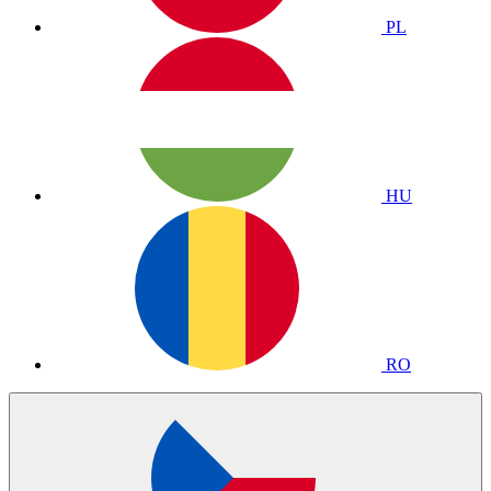
PL
HU
RO