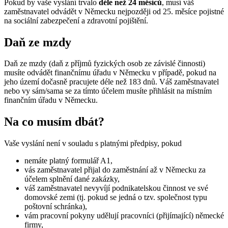
Pokud by vaše vyslání trvalo
déle než 24 měsíců
, musí váš
zaměstnavatel odvádět v Německu nejpozději od 25. měsíce pojistné
na sociální zabezpečení a zdravotní pojištění.
Daň ze mzdy
Daň ze mzdy (daň z příjmů fyzických osob ze závislé činnosti)
musíte odvádět finančnímu úřadu v Německu v případě, pokud na
jeho území dočasně pracujete déle než 183 dnů. Váš zaměstnavatel
nebo vy sám/sama se za tímto účelem musíte přihlásit na místním
finančním úřadu v Německu.
Na co musím dbát?
Vaše vyslání není v souladu s platnými předpisy, pokud
nemáte platný formulář A1,
vás zaměstnavatel přijal do zaměstnání až v Německu za
účelem splnění dané zakázky,
váš zaměstnavatel nevyvíjí podnikatelskou činnost ve své
domovské zemi (tj. pokud se jedná o tzv. společnost typu
poštovní schránka),
vám pracovní pokyny udělují pracovníci (přijímající) německé
firmy,