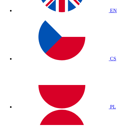
EN
CS
PL