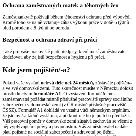
Ochrana zaměstnaných matek a těhotných žen
Zaměstnankyně požívají během těhotenství ochranu před výpovědí.
Kromě toho se na ně vztahuje zákaz výkonu práce v době 6 týdnů
před porodem a 8 týdnů po porodu.
Bezpečnost a ochrana zdraví při práci
Také pro vaše pracoviště platí předpisy, které musí zaměstnavatel
dodržovat, aby zajistil bezpečnost a hygienu při práci.
Kde jsem pojištěn/-a?
Pokud vaše vyslání
netrvá déle než 24 měsíců,
zůstáváte pojištěn/-
a ve své domovské zemi. Tuto skutečnost musíte v Německu doložit
prostřednictvím
formuláře A1
. O vystavení formuláře musí
zaměstnavatel požádat místně příslušné pracoviště správy sociálního
zabezpečení v domovské zemi (v ČR místně příslušné pracoviště
ČSSZ). Formulář A1 dokládá ve vztahu vůči německým orgánům,
že jste byl/-a řádně vyslán/-a, a při kontrole ho je potřeba předložit.
Váš pracovní poměr v domovské zemi zůstává zachován se všemi z
něj vyplývajícími právy a povinnostmi. Váš zaměstnavatel nadále
platí pojistné na sociální zabezpečení a zdravotní pojištění.