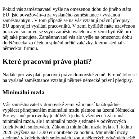
Pokud vás zaměstnavatel vyšle na omezenou dobu do jiného státu
EU, jste považován/-a za vyslaného zaměstnance / vyslanou
zaměstnankyni. V tom případě se na vás vztahují právní předpisy
EU upravující vysílání pracovníků. V zemi bydliště máte uzavřenou
pracovní smlouvu se svým zaměstnavatelem a v zemi bydliště pro
něj také pracujete. Zaměstnavatel vás ale vyšle na omezenou dobu
do Německa za účelem splnění určité zakázky, kterou sjednal s
německou firmou.
Které pracovní právo platí?
Nadále pro vás platí pracovní právo domovské země. Kromě toho se
na vyslané zaměstnance vztahují některé německé právní předpisy.
Minimální mzda
Váš zaměstnavatel v domovské zemi vám musí každopádně
vyplácet přinejmenším minimální mzdu platnou na území Německa!
Pro vyslané pracovníky je důležitá jednak všeobecná zákonná
minimální mzda, ale i minimální mzdy sjednané v odvětvových
kolektivních smlouvách. Zákonná minimální mzda byla k 1. lednu
2026 zvýšena na 13,90 eur hrubého za hodinu. Minimální mzdy
sjednané v kolektivních smlouvách jsou v některých odvětvích ještě