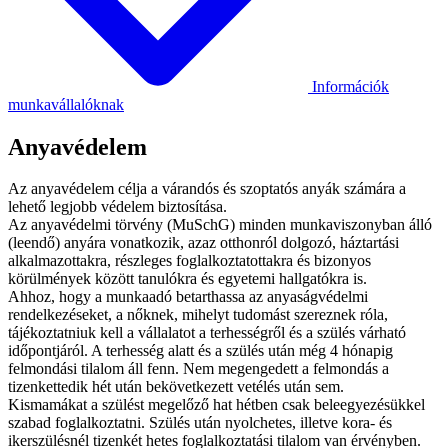
Információk
munkavállalóknak
Anyavédelem
Az anyavédelem célja a várandós és szoptatós anyák számára a
lehető legjobb védelem biztosítása.
Az anyavédelmi törvény (MuSchG) minden munkaviszonyban álló
(leendő) anyára vonatkozik, azaz otthonról dolgozó, háztartási
alkalmazottakra, részleges foglalkoztatottakra és bizonyos
körülmények között tanulókra és egyetemi hallgatókra is.
Ahhoz, hogy a munkaadó betarthassa az anyaságvédelmi
rendelkezéseket, a nőknek, mihelyt tudomást szereznek róla,
tájékoztatniuk kell a vállalatot a terhességről és a szülés várható
időpontjáról. A terhesség alatt és a szülés után még 4 hónapig
felmondási tilalom áll fenn. Nem megengedett a felmondás a
tizenkettedik hét után bekövetkezett vetélés után sem.
Kismamákat a szülést megelőző hat hétben csak beleegyezésükkel
szabad foglalkoztatni. Szülés után nyolchetes, illetve kora- és
ikerszülésnél tizenkét hetes foglalkoztatási tilalom van érvényben.