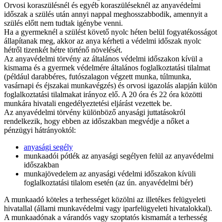
Orvosi koraszülésnél és egyéb koraszüléseknél az anyavédelmi
időszak a szülés után annyi nappal meghosszabbodik, amennyit a
szülés előtt nem tudtak igénybe venni.
Ha a gyermeknél a szülést követő nyolc héten belül fogyatékosságot
állapítanak meg, akkor az anya kérheti a védelmi időszak nyolc
hétről tizenkét hétre történő növelését.
Az anyavédelmi törvény az általános védelmi időszakon kívül a
kismama és a gyermek védelmére általános foglalkoztatási tilalmat
(például darabbéres, futószalagon végzett munka, túlmunka,
vasárnapi és éjszakai munkavégzés) és orvosi igazolás alapján külön
foglalkoztatási tilalmakat irányoz elő. A 20 óra és 22 óra közötti
munkára hivatali engedélyeztetési eljárást vezettek be.
Az anyavédelmi törvény különböző anyasági juttatásokról
rendelkezik, hogy ebben az időszakban megvédje a nőket a
pénzügyi hátrányoktól:
anyasági segély
munkaadói pótlék az anyasági segélyen felül az anyavédelmi
időszakban
munkajövedelem az anyasági védelmi időszakon kívüli
foglalkoztatási tilalom esetén (az ún. anyavédelmi bér)
A munkaadó köteles a terhességet közölni az illetékes felügyeleti
hivatallal (állami munkavédelmi vagy iparfelügyeleti hivatalokkal).
A munkaadónak a várandós vagy szoptatós kismamát a terhesség