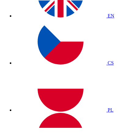
EN
CS
PL