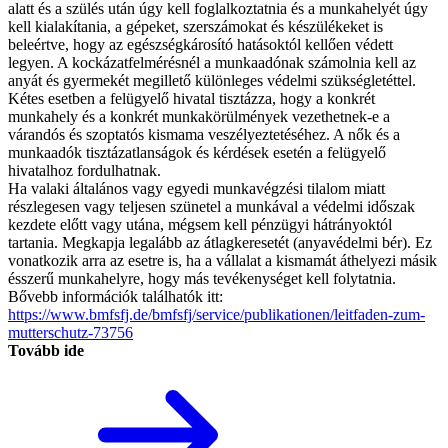
alatt és a szülés után úgy kell foglalkoztatnia és a munkahelyét úgy
kell kialakítania, a gépeket, szerszámokat és készülékeket is
beleértve, hogy az egészségkárosító hatásoktól kellően védett
legyen. A kockázatfelmérésnél a munkaadónak számolnia kell az
anyát és gyermekét megillető különleges védelmi szükségletéttel.
Kétes esetben a felügyelő hivatal tisztázza, hogy a konkrét
munkahely és a konkrét munkakörülmények vezethetnek-e a
várandós és szoptatós kismama veszélyeztetéséhez. A nők és a
munkaadók tisztázatlanságok és kérdések esetén a felügyelő
hivatalhoz fordulhatnak.
Ha valaki általános vagy egyedi munkavégzési tilalom miatt
részlegesen vagy teljesen szünetel a munkával a védelmi időszak
kezdete előtt vagy utána, mégsem kell pénzügyi hátrányoktól
tartania. Megkapja legalább az átlagkeresetét (anyavédelmi bér). Ez
vonatkozik arra az esetre is, ha a vállalat a kismamát áthelyezi másik
ésszerű munkahelyre, hogy más tevékenységet kell folytatnia.
Bővebb információk találhatók itt:
https://www.bmfsfj.de/bmfsfj/service/publikationen/leitfaden-zum-
mutterschutz-73756
Tovább ide