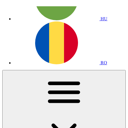
HU
RO