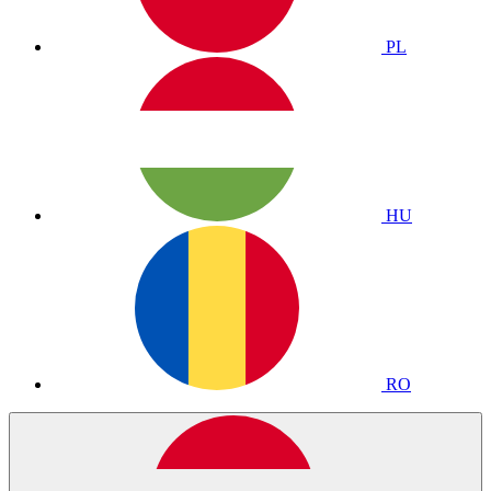
PL
HU
RO