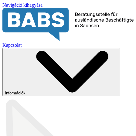
Navigáció kihagyása
Kapcsolat
Információk