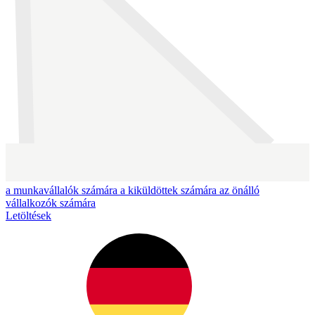
a munkavállalók számára
a kiküldöttek számára
az önálló
vállalkozók számára
Letöltések