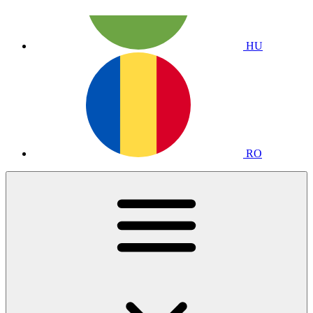
HU
RO