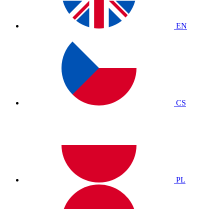
EN
CS
PL