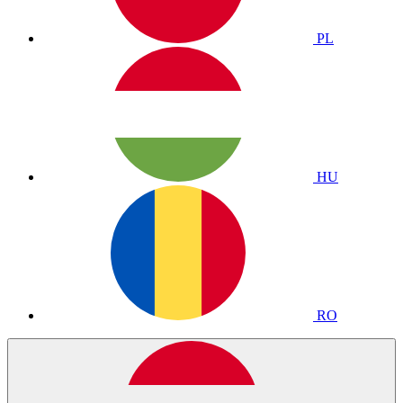
PL
HU
RO