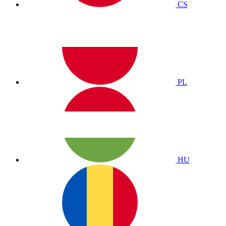
CS
PL
HU