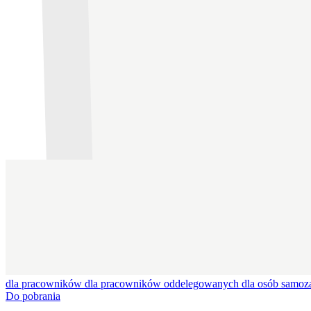
dla pracowników
dla pracowników oddelegowanych
dla osób samoz
Do pobrania