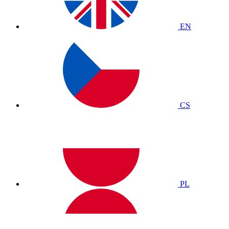
EN
CS
PL