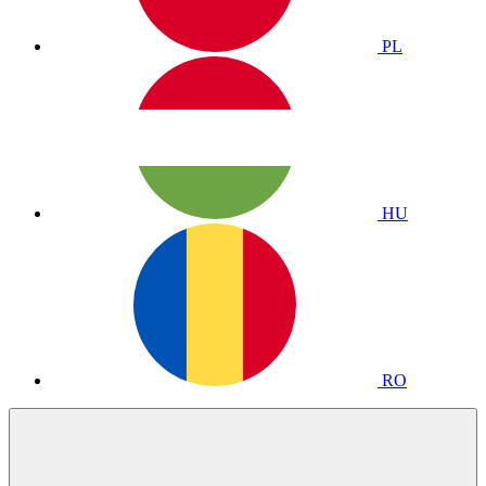
PL
HU
RO