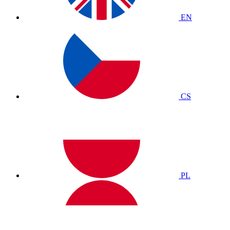
EN
CS
PL