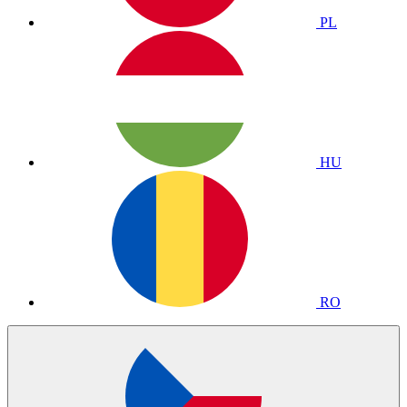
PL
HU
RO