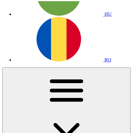
HU
RO