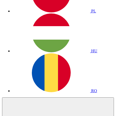
PL
HU
RO