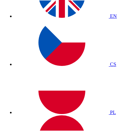
EN
CS
PL