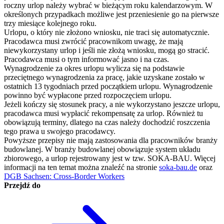
roczny urlop należy wybrać w bieżącym roku kalendarzowym. W
określonych przypadkach możliwe jest przeniesienie go na pierwsze
trzy miesiące kolejnego roku.
Urlopu, o który nie złożono wniosku, nie traci się automatycznie.
Pracodawca musi zwrócić pracownikom uwagę, że mają
niewykorzystany urlop i jeśli nie złożą wniosku, mogą go stracić.
Pracodawca musi o tym informować jasno i na czas.
Wynagrodzenie za okres urlopu wylicza się na podstawie
przeciętnego wynagrodzenia za pracę, jakie uzyskane zostało w
ostatnich 13 tygodniach przed początkiem urlopu. Wynagrodzenie
powinno być wypłacone przed rozpoczęciem urlopu.
Jeżeli kończy się stosunek pracy, a nie wykorzystano jeszcze urlopu,
pracodawca musi wypłacić rekompensatę za urlop. Również tu
obowiązują terminy, dlatego na czas należy dochodzić roszczenia
tego prawa u swojego pracodawcy.
Powyższe przepisy nie mają zastosowania dla pracowników branży
budowlanej. W branży budowlanej obowiązuje system układu
zbiorowego, a urlop rejestrowany jest w tzw. SOKA-BAU. Więcej
informacji na ten temat można znaleźć na stronie
soka-bau.de
oraz
DGB Sachsen: Cross-Border Workers
Przejdź do