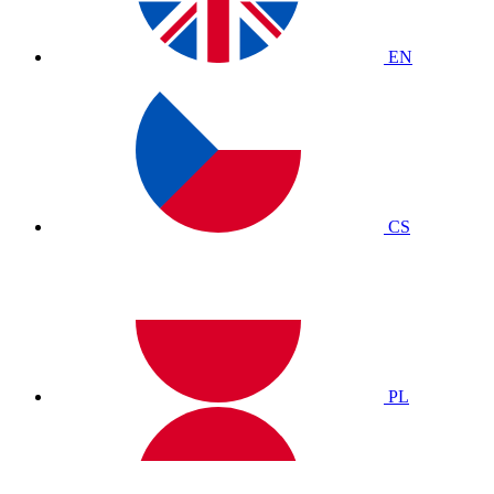
EN
CS
PL