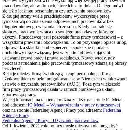
Pracownicy tymczasowi nie wykonują więc swojej pracy u swoich
pracodawców, ale w firmach, które ich zatrudniają. Dlatego mówi
się też o leasingu personalnym czy użyczaniu pracowników.
Z drugiej strony wiele przedsiębiorstw wykorzystuje pracę
tymczasową do znalezienia odpowiednich pracowników bez
długoterminowego wiązania ich ze sobą. Kiedy kontrakt się
skończy, pracownik wraca do swojego pracodawcy, który go
użyczył. Pracodawcą jest i pozostaje firma pracy tymczasowej – z
wszystkimi prawami i obowiązkami. To on przyznaje i opłaca urlop,
odprowadza składki na ubezpieczenia społeczne i podatek
dochodowy oraz związany jest wszelkimi obowiązującymi
ustawami prawa pracy i prawa socjalnego. Nawet wtedy, gdy
podczas zatrudnienia jako pracownik tymczasowy zdarzą się okresy
bez zleceń.
Relacje między firmą świadczącą usługi personalne, a firmą-
użytkownikiem w pełni uregulowane są w Niemczech w tak zwanej
ustawie o użyczaniu pracowników (AÜG). Poza tym większość
firm pracy tymczasowej działa w ramach branżowego układu
zbiorowego pracy.
Więcej informacji na ten temat można znaleźć na stronie IG Metall
pod adresem:
IG Metall – Wynagrodzenia w pracy tymczasowej
oraz na stronie Federalnej Agencji Pracy pod adresem:
Federalna
Agencja Pracy
i
Federalna Agencja Pracy – Użyczanie pracowników
Od 1. kwietnia 2021 roku w przemyśle mięsnym nie mogą być