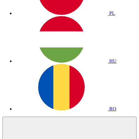
PL
HU
RO