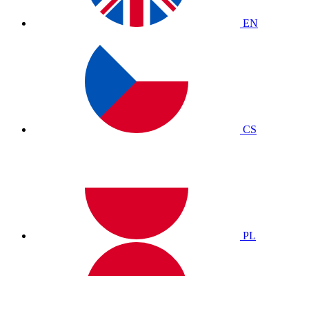
EN
CS
PL