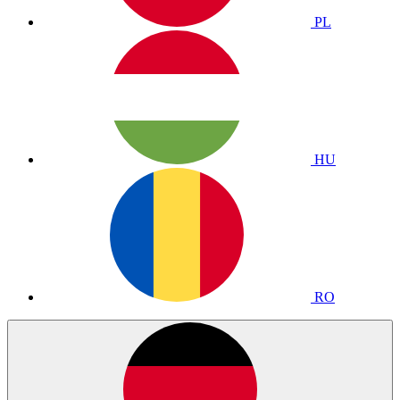
PL
HU
RO