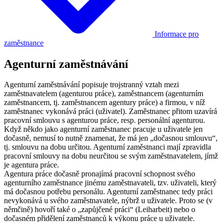
Informace pro
zaměstnance
Agenturní zaměstnávání
Agenturní zaměstnávání popisuje trojstranný vztah mezi
zaměstnavatelem (agenturou práce), zaměstnancem (agenturním
zaměstnancem, tj. zaměstnancem agentury práce) a firmou, v níž
zaměstnanec vykonává práci (uživatel). Zaměstnanec přitom uzavírá
pracovní smlouvu s agenturou práce, resp. personální agenturou.
Když někdo jako agenturní zaměstnanec pracuje u uživatele jen
dočasně, nemusí to nutně znamenat, že má jen „dočasnou smlouvu“,
tj. smlouvu na dobu určitou. Agenturní zaměstnanci mají zpravidla
pracovní smlouvy na dobu neurčitou se svým zaměstnavatelem, jímž
je agentura práce.
Agentura práce dočasně pronajímá pracovní schopnost svého
agenturního zaměstnance jinému zaměstnavateli, tzv. uživateli, který
má dočasnou potřebu personálu. Agenturní zaměstnanec tedy práci
nevykonává u svého zaměstnavatele, nýbrž u uživatele. Proto se (v
němčině) hovoří také o „zapůjčené práci“ (Leiharbeit) nebo o
dočasném přidělení zaměstnanců k výkonu práce u uživatele.