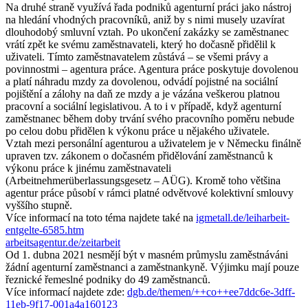
Na druhé straně využívá řada podniků agenturní práci jako nástroj
na hledání vhodných pracovníků, aniž by s nimi musely uzavírat
dlouhodobý smluvní vztah. Po ukončení zakázky se zaměstnanec
vrátí zpět ke svému zaměstnavateli, který ho dočasně přidělil k
uživateli. Tímto zaměstnavatelem zůstává – se všemi právy a
povinnostmi – agentura práce. Agentura práce poskytuje dovolenou
a platí náhradu mzdy za dovolenou, odvádí pojistné na sociální
pojištění a zálohy na daň ze mzdy a je vázána veškerou platnou
pracovní a sociální legislativou. A to i v případě, když agenturní
zaměstnanec během doby trvání svého pracovního poměru nebude
po celou dobu přidělen k výkonu práce u nějakého uživatele.
Vztah mezi personální agenturou a uživatelem je v Německu finálně
upraven tzv. zákonem o dočasném přidělování zaměstnanců k
výkonu práce k jinému zaměstnavateli
(Arbeitnehmerüberlassungsgesetz – AÜG). Kromě toho většina
agentur práce působí v rámci platné odvětvové kolektivní smlouvy
vyššího stupně.
Více informací na toto téma najdete také na
igmetall.de/leiharbeit-
entgelte-6585.htm
arbeitsagentur.de/zeitarbeit
Od 1. dubna 2021 nesmějí být v masném průmyslu zaměstnáváni
žádní agenturní zaměstnanci a zaměstnankyně. Výjimku mají pouze
řeznické řemeslné podniky do 49 zaměstnanců.
Více informací najdete zde:
dgb.de/themen/++co++ee7ddc6e-3dff-
11eb-9f17-001a4a160123