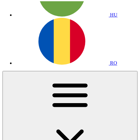
HU
RO