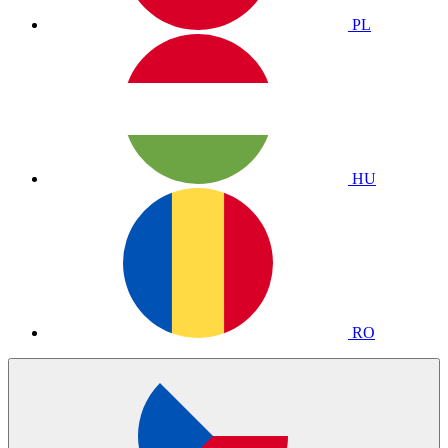
PL
HU
RO