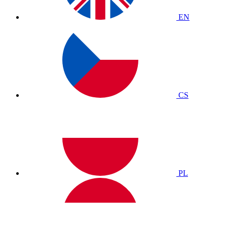
EN
CS
PL