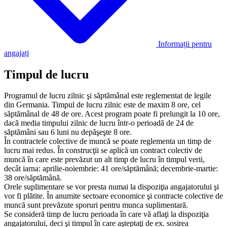
Informații pentru
angajați
Timpul de lucru
Programul de lucru zilnic şi săptămânal este reglementat de legile
din Germania. Timpul de lucru zilnic este de maxim 8 ore, cel
săptămânal de 48 de ore. Acest program poate fi prelungit la 10 ore,
dacă media timpului zilnic de lucru într-o perioadă de 24 de
săptămâni sau 6 luni nu depăşeşte 8 ore.
În contractele colective de muncă se poate reglementa un timp de
lucru mai redus. În construcţii se aplică un contract colectiv de
muncă în care este prevăzut un alt timp de lucru în timpul verii,
decât iarna: aprilie-noiembrie: 41 ore/săptămână; decembrie-martie:
38 ore/săptămână.
Orele suplimentare se vor presta numai la dispoziţia angajatorului şi
vor fi plătite. În anumite sectoare economice şi contracte colective de
muncă sunt prevăzute sporuri pentru munca suplimentară.
Se consideră timp de lucru perioada în care vă aflaţi la dispoziţia
angajatorului, deci şi timpul în care aşteptaţi de ex. sosirea