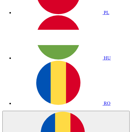
PL
HU
RO