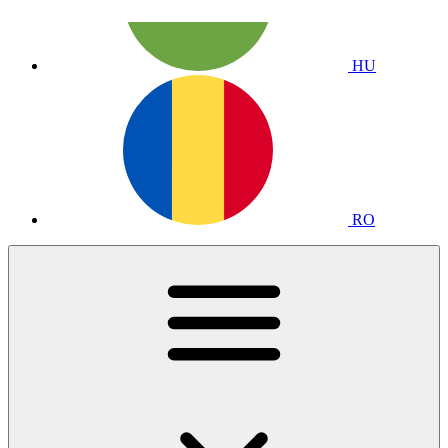
HU
RO