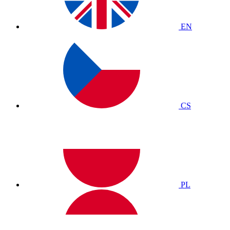
EN
CS
PL