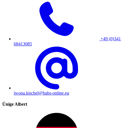
+49 (0)341
68413085
iwona.kischel@babs-online.eu
Ünige Albert