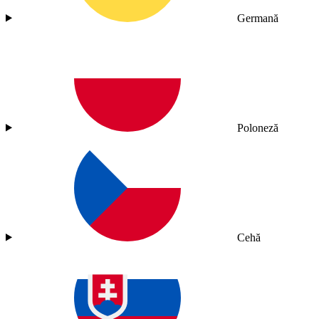
Germană
Poloneză
Cehă