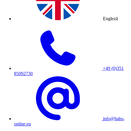
Engleză
+49 (0)351
85092730
info@babs-
online.eu