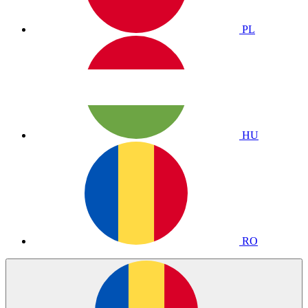
PL
HU
RO