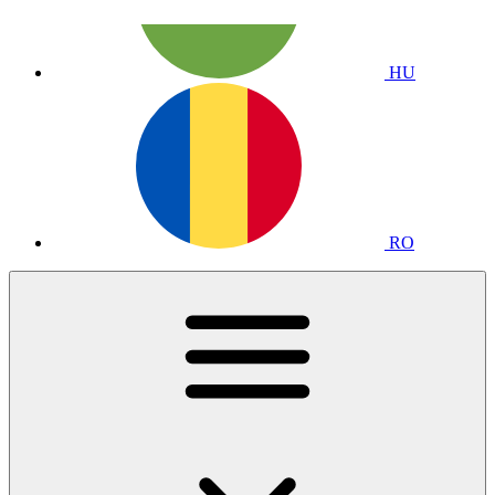
HU
RO