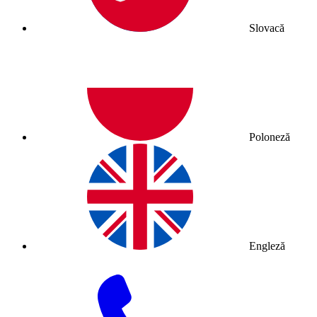
Slovacă
Poloneză
Engleză