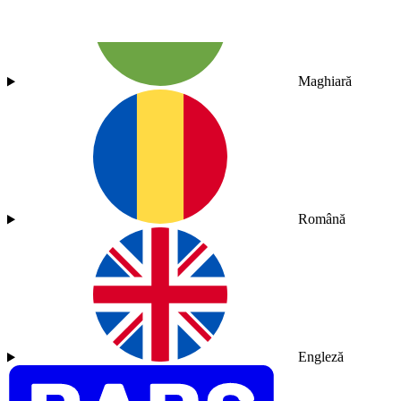
Maghiară
Română
Engleză