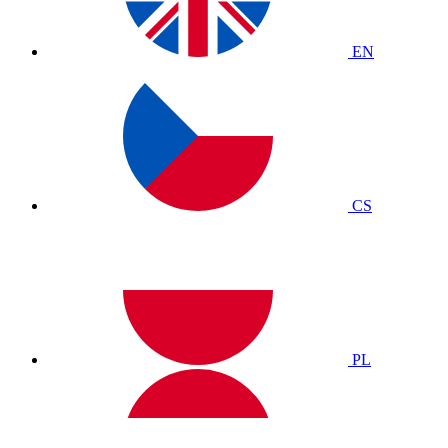
EN
CS
PL