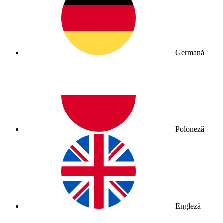
Germană
Poloneză
Engleză