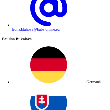
leona.blahova@babs-online.eu
Paulína Bukaiová
Germană