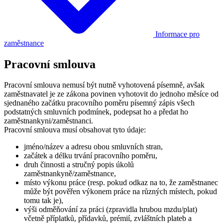
Informace pro
zaměstnance
Pracovní smlouva
Pracovní smlouva nemusí být nutně vyhotovená písemně, avšak
zaměstnavatel je ze zákona povinen vyhotovit do jednoho měsíce od
sjednaného začátku pracovního poměru písemný zápis všech
podstatných smluvních podmínek, podepsat ho a předat ho
zaměstnankyni/zaměstnanci.
Pracovní smlouva musí obsahovat tyto údaje:
jméno/název a adresu obou smluvních stran,
začátek a délku trvání pracovního poměru,
druh činnosti a stručný popis úkolů
zaměstnankyně/zaměstnance,
místo výkonu práce (resp. pokud odkaz na to, že zaměstnanec
může být pověřen výkonem práce na různých místech, pokud
tomu tak je),
výši odměňování za práci (zpravidla hrubou mzdu/plat)
včetně příplatků, přídavků, prémií, zvláštních plateb a