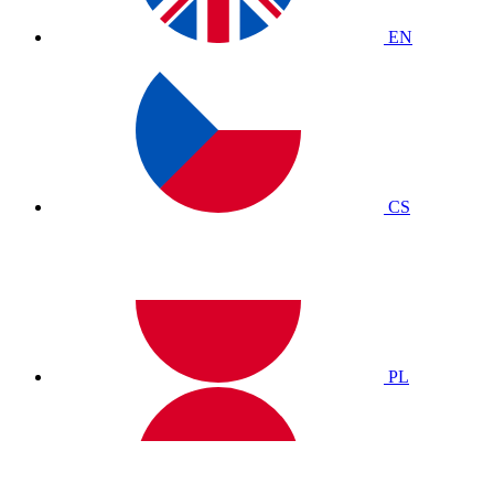
EN
CS
PL