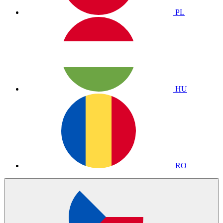
PL
HU
RO