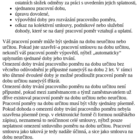
ostatních složek odměny za práci s uvedením jejich splatnosti,
sjednanou pracovní dobu,
úpravu dovolené,
výpovědní doby pro rozvázání pracovního poměru,
odkaz na kolektivní smlouvy, podnikové nebo služební
dohody, které se na daný pracovní poměr vztahují a uplatní.
Váš pracovní poměr může být sjednán na dobu neurčitou nebo
určitou. Pokud jste uzavřel/-a pracovní smlouvu na dobu určitou,
nekončí váš pracovní poměr výpovědí, nýbrž „automaticky“
uplynutím sjednané doby jeho trvání.
Omezení doby trvání pracovního poměru na dobu určitou bez
věcného odůvodnění je přípustné nanejvýš na dobu 2 let. V rámci
této úhrnné dvouleté doby je možné prodloužit pracovní poměr na
dobu určitou nanejvýš třikrát.
Omezení doby trvání pracovního poměru na dobu určitou není
přípustné, pokud mezi zaměstnancem a týmž zaměstnavatelem už
dříve existoval pracovní poměr na dobu určitou nebo neurčitou.
Pracovní poměry na dobu určitou musí být vždy sjednány písemně.
Pokud dohoda o omezení doby trvání pracovního poměru nebyla
uzavřena písemně (resp. v elektronické formě či formou notářského
zápisu), neznamená to neúčinnost celé smlouvy, nýbrž pouze
neplatnost omezení smluvního poměru na dobu určitou. Pracovní
smlouva jako taková je tedy nadále účinná, a sice jako smlouva na
dobu neurčitou.