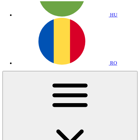
HU
RO