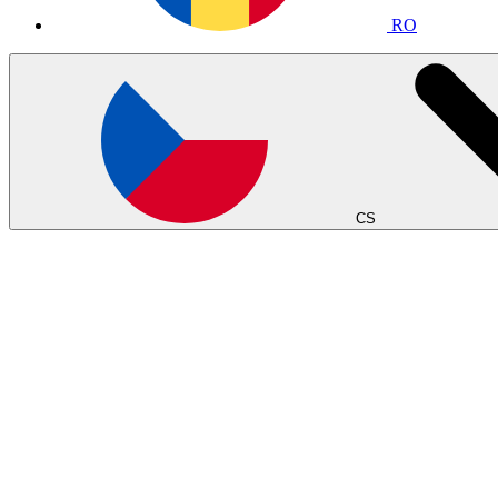
RO
CS