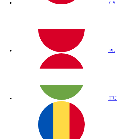
CS
PL
HU