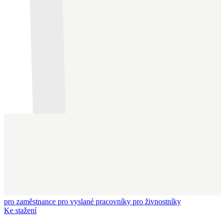
pro zaměstnance
pro vyslané pracovníky
pro živnostníky
Ke stažení