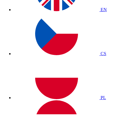
EN
CS
PL