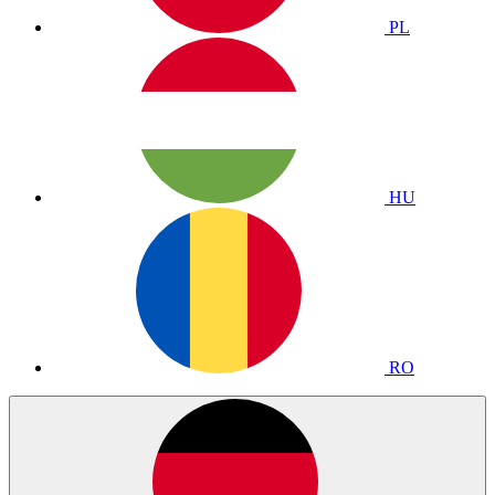
PL
HU
RO