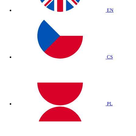
EN
CS
PL