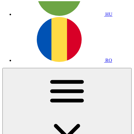
HU
RO