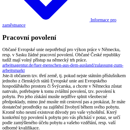
Informace pro
zaměstnance
Pracovní povolení
Občané Evropské unie nepotřebují pro výkon práce v Německu,
resp. v Sasku žádné pracovní povolení. Občané České republiky
tudíž mají volný přístup na německý trh práce.
arbeitsagentur.de/fuer-menschen-aus-dem-ausland/zulassung-zum-
arbeitsmarkt
Jste-li občanem tzv. třetí země, tj. pokud nejste státním příslušníkem
jednoho z členských států Evropské unie ani Evropského
hospodářského prostoru či Švýcarska, a chcete v Německu zůstat
natrvalo, potřebujete k tomu zvláštní povolení, tzv. povolení k
pobytu. Pro jeho získání musíte nejdříve splnit všeobecné
předpoklady, mimo jiné musíte mít cestovní pas a prokázat, že máte
dostatečné prostředky na zajištění živobytí během svého pobytu.
Kromě toho nesmí existovat důvody pro vaše vyhoštění. Který
konkrétní typ povolení k pobytu pro vás přichází v potaz, se určí
podle zamýšleného účelu pobytu a vašeho vzdělání, resp. vaší
odborné kvalifikace.