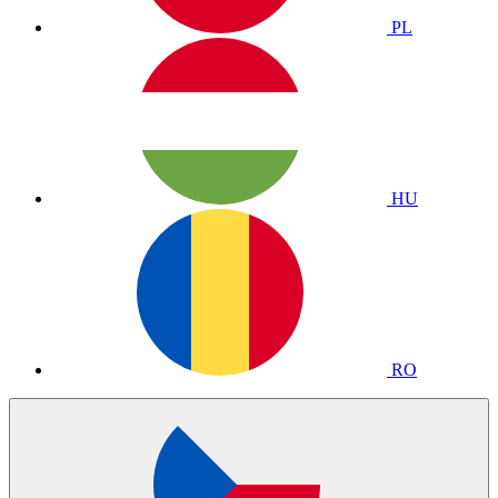
PL
HU
RO