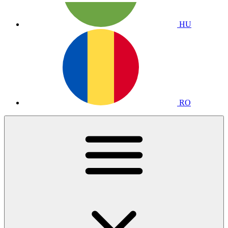
HU
RO