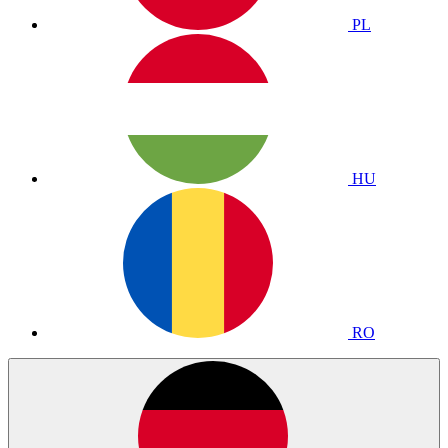
PL
HU
RO