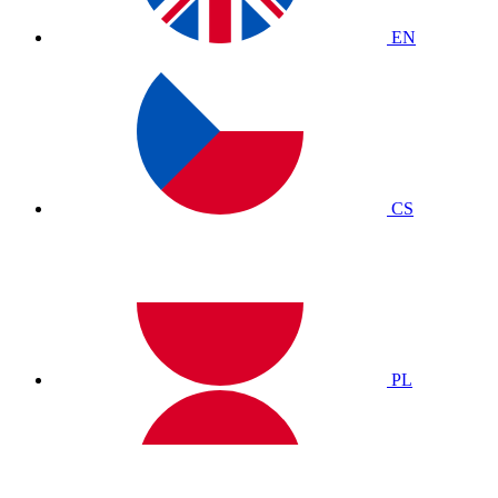
EN
CS
PL